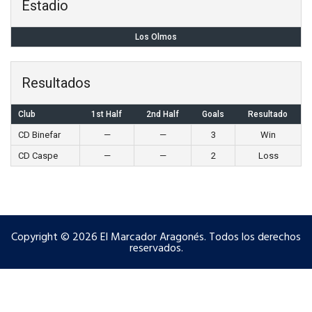
Estadio
Los Olmos
Resultados
Club
1st Half
2nd Half
Goals
Resultado
CD Binefar
—
—
3
Win
CD Caspe
—
—
2
Loss
Copyright © 2026 El Marcador Aragonés. Todos los derechos
reservados.