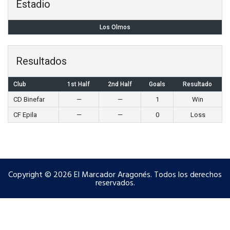
Estadio
Los Olmos
Resultados
Club
1st Half
2nd Half
Goals
Resultado
CD Binefar
—
—
1
Win
CF Epila
—
—
0
Loss
Copyright © 2026 El Marcador Aragonés. Todos los derechos
reservados.