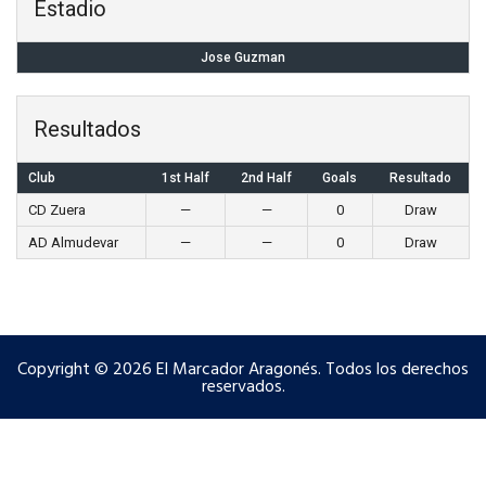
Estadio
Jose Guzman
Resultados
Club
1st Half
2nd Half
Goals
Resultado
CD Zuera
—
—
0
Draw
AD Almudevar
—
—
0
Draw
Copyright © 2026 El Marcador Aragonés. Todos los derechos
reservados.