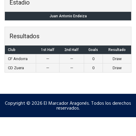
Estadio
Juan Antonio Endeiza
Resultados
Club
1st Half
2nd Half
Goals
Resultado
CF Andorra
—
—
0
Draw
CD Zuera
—
—
0
Draw
Copyright © 2026 El Marcador Aragonés. Todos los derechos
reservados.