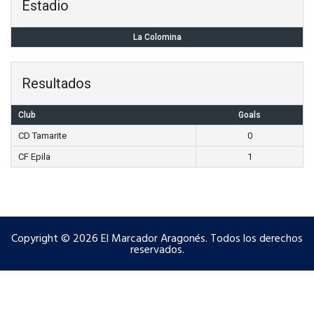
Estadio
La Colomina
Resultados
Club
Goals
CD Tamarite
0
CF Epila
1
Copyright © 2026 El Marcador Aragonés. Todos los derechos
reservados.