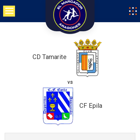
Saltar
al
contenido
CD Tamarite
vs
CF Epila