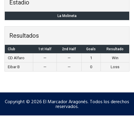
Estadio
La Molineta
Resultados
Club
1st Half
2nd Half
Goals
Resultado
CD Alfaro
—
—
1
Win
Eibar B
—
—
0
Loss
Copyright © 2026 El Marcador Aragonés. Todos los derechos
reservados.