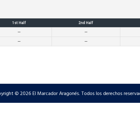
1st Half
2nd Half
—
—
—
—
yright © 2026 El Marcador Aragonés. Todos los derechos reserva