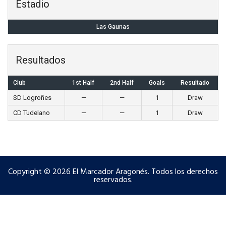
Estadio
Las Gaunas
Resultados
Club
1st Half
2nd Half
Goals
Resultado
SD Logroñes
—
—
1
Draw
CD Tudelano
—
—
1
Draw
Copyright © 2026 El Marcador Aragonés. Todos los derechos
reservados.