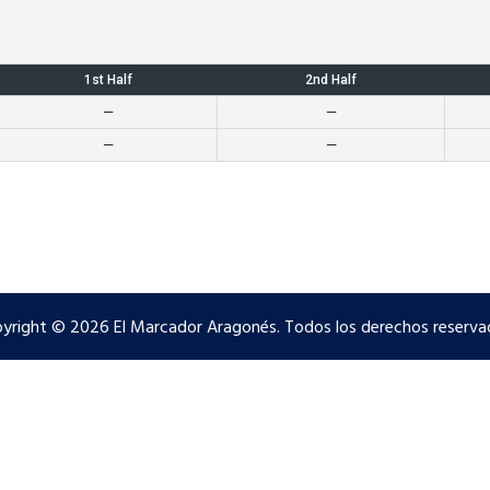
1st Half
2nd Half
—
—
—
—
yright © 2026 El Marcador Aragonés. Todos los derechos reserva