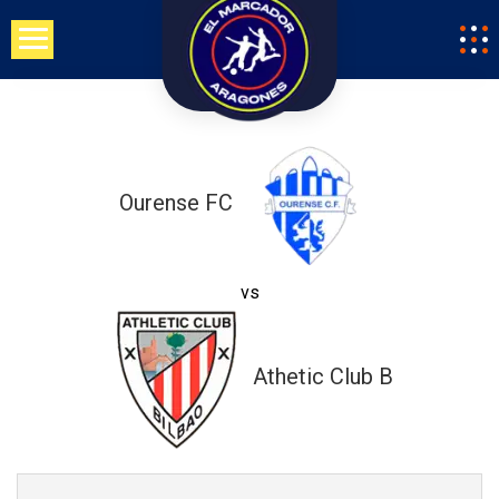
Saltar
al
contenido
Ourense FC
vs
Athetic Club B