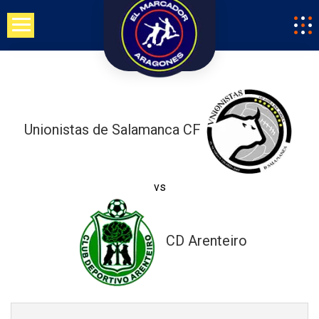
Saltar
al
contenido
Unionistas de Salamanca CF
vs
CD Arenteiro