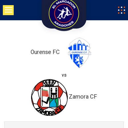
Saltar
al
contenido
Ourense FC
vs
Zamora CF