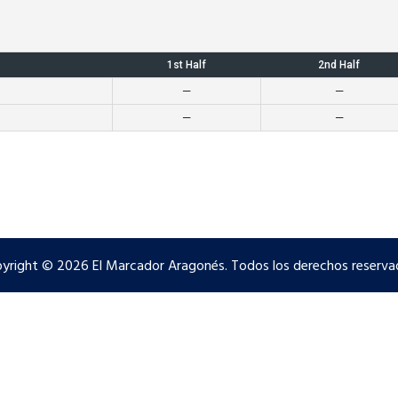
1st Half
2nd Half
—
—
—
—
yright © 2026 El Marcador Aragonés. Todos los derechos reserva