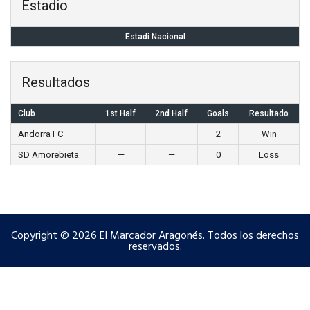
Estadio
Estadi Nacional
Resultados
Club
1st Half
2nd Half
Goals
Resultado
Andorra FC
—
—
2
Win
SD Amorebieta
—
—
0
Loss
Copyright © 2026 El Marcador Aragonés. Todos los derechos
reservados.