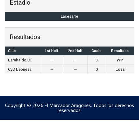
Estadio
Lasesarre
Resultados
Club
1st Half
2nd Half
Goals
Resultado
Barakaldo CF
—
—
3
Win
CyD Leonesa
—
—
0
Loss
Copyright © 2026 El Marcador Aragonés. Todos los derechos
reservados.