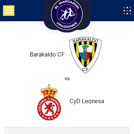
Saltar
al
contenido
Barakaldo CF
vs
CyD Leonesa