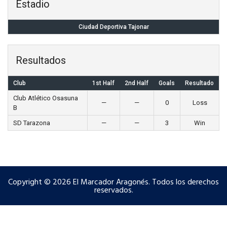
Estadio
Ciudad Deportiva Tajonar
Resultados
Club
1st Half
2nd Half
Goals
Resultado
Club Atlético Osasuna
—
—
0
Loss
B
SD Tarazona
—
—
3
Win
Copyright © 2026 El Marcador Aragonés. Todos los derechos
reservados.