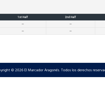
1st Half
2nd Half
—
—
—
—
yright © 2026 El Marcador Aragonés. Todos los derechos reserva