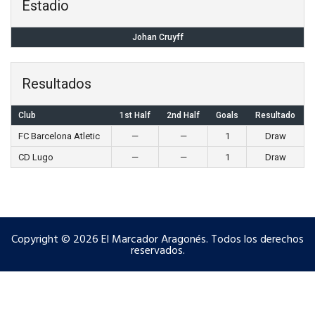
Estadio
Johan Cruyff
Resultados
Club
1st Half
2nd Half
Goals
Resultado
FC Barcelona Atletic
—
—
1
Draw
CD Lugo
—
—
1
Draw
Copyright © 2026 El Marcador Aragonés. Todos los derechos
reservados.