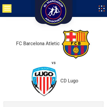
Saltar
al
contenido
FC Barcelona Atletic
vs
CD Lugo