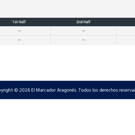
1st Half
2nd Half
—
—
—
—
yright © 2026 El Marcador Aragonés. Todos los derechos reserva