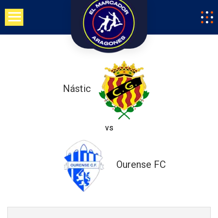
Saltar
al
contenido
Nástic
vs
Ourense FC