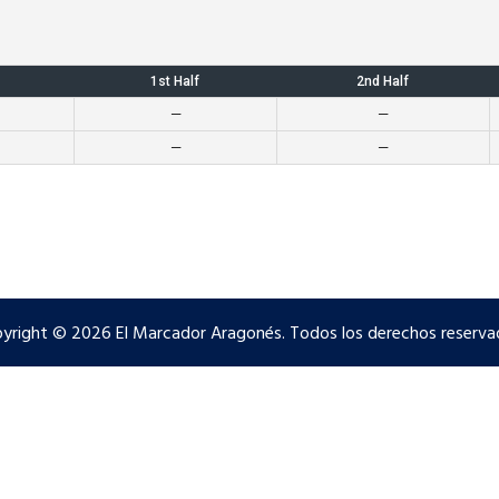
1st Half
2nd Half
—
—
—
—
yright © 2026 El Marcador Aragonés. Todos los derechos reserva